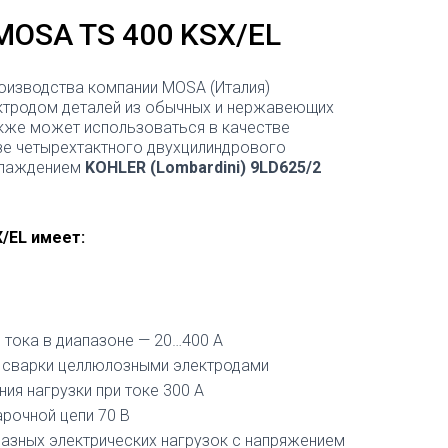
MOSA TS 400 KSX/EL
оизводства компании MOSA (Италия)
ектродом деталей из обычных и нержавеющих
акже может использоваться в качестве
азе четырехтактного двухцилиндрового
хлаждением
KOHLER (Lombardini) 9LD625/2
/EL имеет:
 тока в диапазоне — 20…400 А
я сварки целлюлозными электродами
ия нагрузки при токе 300 А
арочной цепи 70 В
азных электрических нагрузок с напряжением