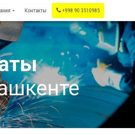
вания
Контакты
+998 90 3510985
гаты
Ташкенте