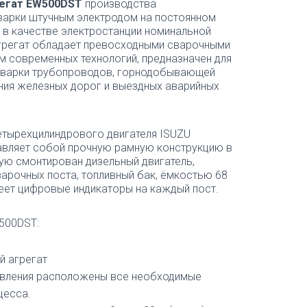
регат EW500DST
производства
сварки штучным электродом на постоянном
 в качестве электростанции номинальной
грегат обладает превосходными сварочными
м современных технологий, предназначен для
 сварки трубопроводов, горнодобывающей
ния железных дорог и выездных аварийных
четырехцилиндрового двигателя ISUZU
авляет собой прочную рамную конструкцию в
ую смонтирован дизельный двигатель,
варочных поста, топливный бак, ёмкостью 68
меет цифровые индикаторы на каждый пост.
500DST:
й агрегат
равления расположены все необходимые
цесса.