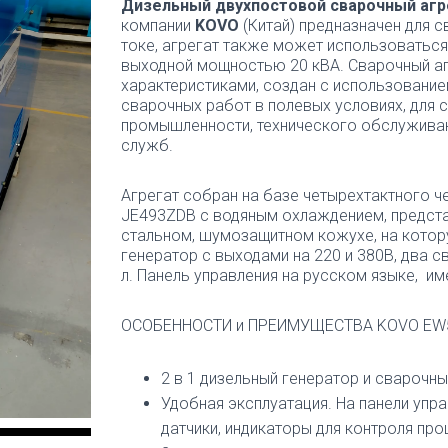
Дизельный двухпостовой сварочный аг
компании
KOVO
(Китай) предназначен для 
токе, агрегат также может использоваться
выходной мощностью 20 кВА. Сварочный а
характеристиками, создан с использование
сварочных работ в полевых условиях, для
промышленности, технического обслужива
служб.
Агрегат собран на базе четырехтактного 
JE493ZDB с водяным охлаждением, предст
стальном, шумозащитном кожухе, на котор
генератор с выходами на 220 и 380В, два с
л. Панель управления на русском языке, и
ОСОБЕННОСТИ и ПРЕИМУЩЕСТВА KOVO EW
2 в 1 дизельный генератор и сварочны
Удобная эксплуатация. На панели уп
датчики, индикаторы для контроля про