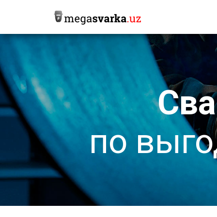
Сва
по выго