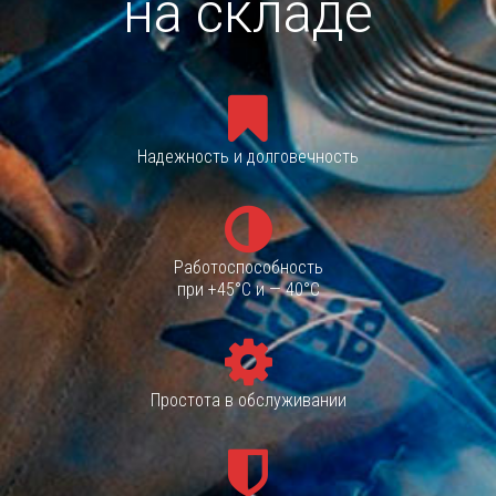
на складе
А
Ц
И
Ю
Надежность и долговечность
Работоспособность
при +45°С и — 40°С
Простота в обслуживании