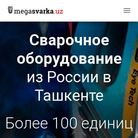
П
Е
Р
Сварочное
Е
К
оборудование
Л
Ю
Ч
из Роcсии в
И
Т
Ташкенте
Ь
Н
А
В
Более 100 единиц
И
Г